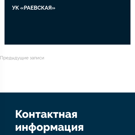
УК «РАЕВСКАЯ»
Навигация
Предыдущие записи
по
записям
Контактная
информация