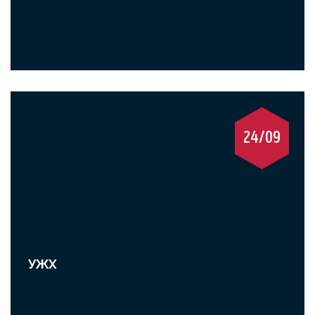
24/09
УЖХ