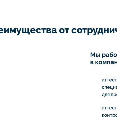
еимущества от сотруднич
Мы рабо
в компан
аттес
специ
для п
аттес
контро