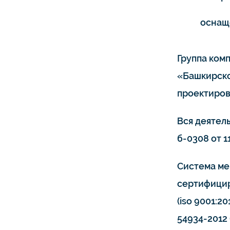
оснащ
Группа ком
«Башкирско
проектиров
Вся деятел
б-0308 от 11
Система ме
сертифицир
(iso 9001:20
54934-2012 