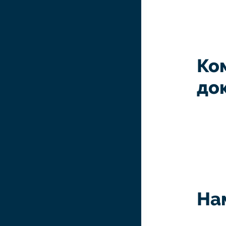
Ко
до
На