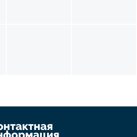
онтактная
нформация