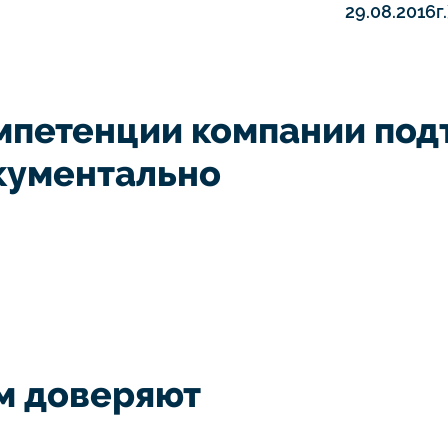
29.08.2016г.
мпетенции компании по
кументально
м доверяют