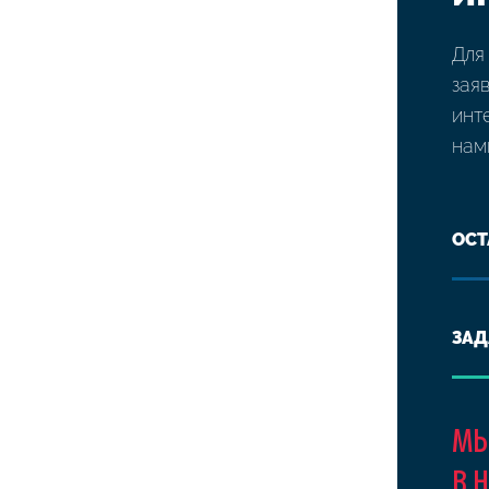
Для
зая
инт
нам
ОСТ
ЗАД
МЫ
В 