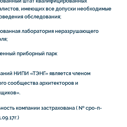
тованный штат квалифицированных
алистов, имеющих все допуски необходимые
роведения обследования;
тованная лаборатория неразрушающего
ля;
енный приборный парк
паний НИПИ «ТЭНГ» является членом
го сообщества архитекторов и
щиков».
ьность компании застрахована ( № сро-п-
.09.17г.)