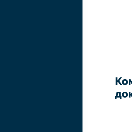
Ко
до