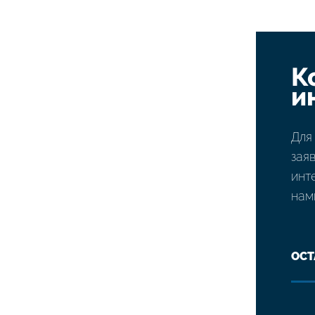
К
и
Для
зая
инт
нам
ОСТ