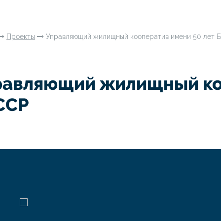
Проекты
Управляющий жилищный кооператив имени 50 лет 
равляющий жилищный коо
ССР