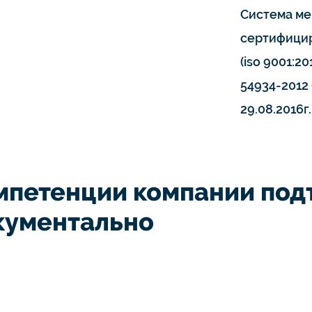
Система ме
сертифицир
(iso 9001:20
54934-2012 
29.08.2016г.
мпетенции компании по
кументально