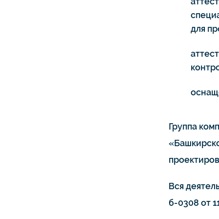
аттес
специ
для п
аттес
контро
оснащ
Группа ком
«Башкирско
проектиров
Вся деятел
б-0308 от 11