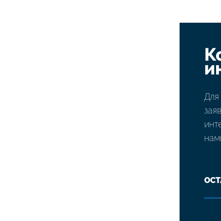
К
и
Для
зая
инт
нам
ОСТ