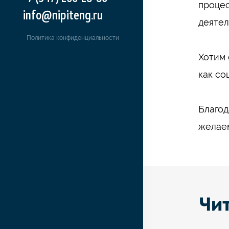
процес
info@nipiteng.ru
деятел
Политика конфиденциальности
⠀
Хотим 
как со
⠀
Благод
желаем
Чи