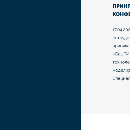
ПРИНЯ
КОНФ
«БАШ
17.04.20
сотрудн
приняла
«БашТИ
техноло
моделир
Специал