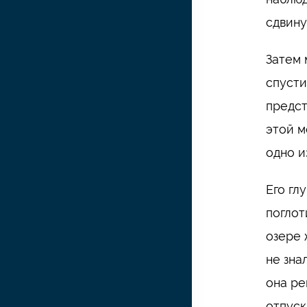
сдвину
Затем 
спусти
предст
этой м
одно и
Его гл
поглот
озере 
не зна
она ре
отпуск