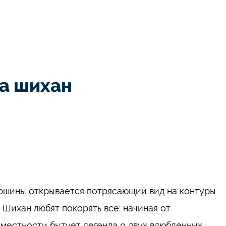
на шихан
ершины открывается потрясающий вид на контуры
 Шихан любят покорять все: начиная от
местности бытует легенда о двух влюбленных,