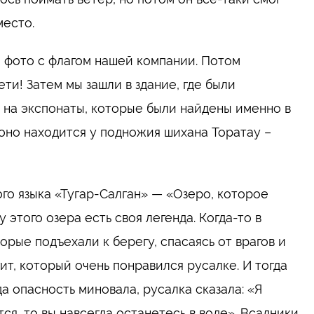
место.
и фото с флагом нашей компании. Потом
ети! Затем мы зашли в здание, где были
 на экспонаты, которые были найдены именно в
(оно находится у подножия шихана Торатау –
ого языка «Тугар-Салган» — «Озеро, которое
 этого озера есть своя легенда. Когда-то в
орые подъехали к берегу, спасаясь от врагов и
гит, который очень понравился русалке. И тогда
да опасность миновала, русалка сказала: «Я
ся, то вы навсегда останетесь в воде». Всадники