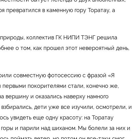
я превратился в каменную гору Торатау, а
и природы, коллектив ГК НИПИ ТЭНГ решила
обнее о том, как прошел этот невероятный день,
роили совместную фотосессию с фразой «Я
и первыми покорителями стали, конечно же,
а вершину и оказались наверху намного
 взбирались, дети уже все изучили, осмотрели, и
лось увидеть еще одну красоту: на Торатау
горы и парили над шиханом. Мы болели за них и
ось поймать ветер, но потом он все-таки смог