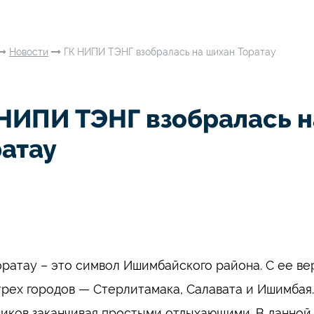
Новости
ГК НИПИ ТЭНГ взобралась на шихан Торатау
 НИПИ ТЭНГ взобралась 
ратау
оратау – это символ Ишимбайского района. С ее в
трех городов — Стерлитамака, Салавата и Ишимбая.
иков заканчивая простыми отдыхающими. В данной 