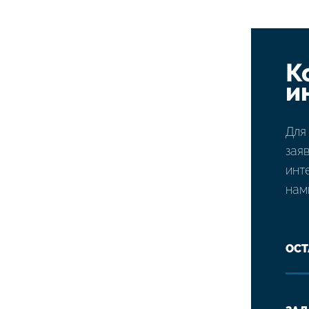
К
и
Для
зая
инт
нам
ОСТ