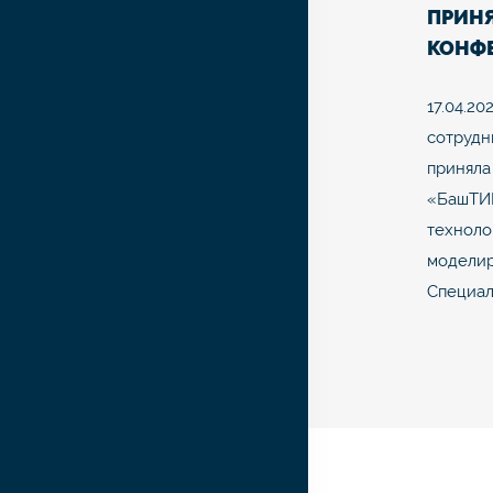
ПРИНЯ
КОНФ
«БАШ
17.04.20
сотрудн
приняла
«БашТИ
техноло
моделир
Специал