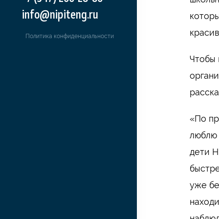
info@nipiteng.ru
которы
красив
Политика конфиденциальности
Чтобы 
органи
расска
«По пр
люблю 
дети Н
быстре
уже бе
находи
наблюд