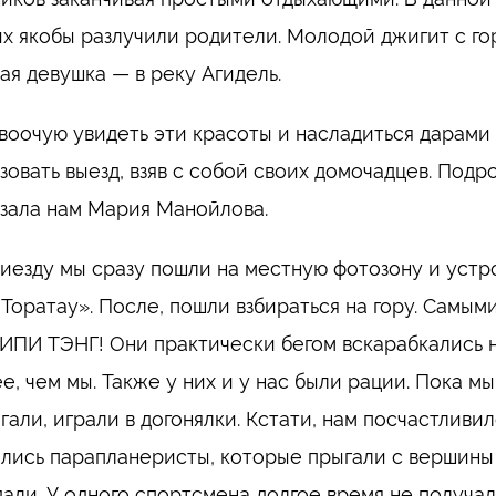
х якобы разлучили родители. Молодой джигит с гор
ая девушка — в реку Агидель.
воочую увидеть эти красоты и насладиться дарам
зовать выезд, взяв с собой своих домочадцев. Подр
зала нам Мария Манойлова.
иезду мы сразу пошли на местную фотозону и уст
Торатау». После, пошли взбираться на гору. Самым
ИПИ ТЭНГ! Они практически бегом вскарабкались н
е, чем мы. Также у них и у нас были рации. Пока мы
гали, играли в догонялки. Кстати, нам посчастливи
лись парапланеристы, которые прыгали с вершины 
али. У одного спортсмена долгое время не получал