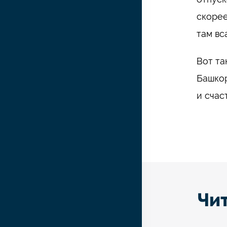
скорее
там вс
Вот та
Башкор
и счас
Чи