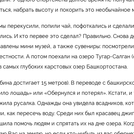
ться, набрать высоту и покорить это необычайное 
мы перекусили, попили чай, пофоткались и сделал
лись. И кто первее это сделал? Правильно. Снова д
авлены мини музей, а также сувениры: посмотрели
естности. А потом поехали на озеро Тугар-Салган 
з самых глубоких карстовых озер Башкортостана.
убина достигает 15 метров). В переводе с башкирск
ило лошадь» или «Обернулся и потерял». Кстати, и у
жила русалка. Однажды она увидела всадников, кот
ли, как пересечь воду. Среди них был красавец джи
шила помочь людям и спрятать их на дне озера. Ког
аю Вас на землю, но если кто-нибудь из вас обернет