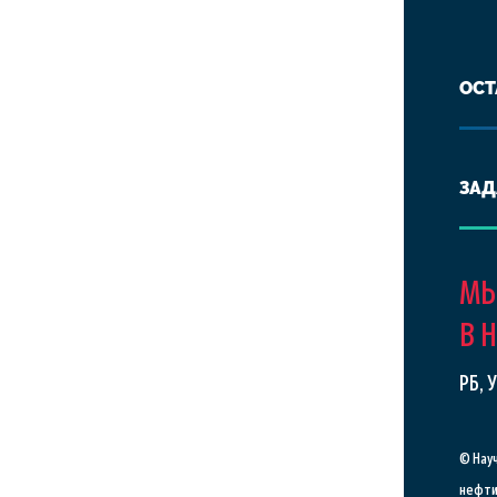
ОСТ
ЗАД
МЫ
В 
РБ, 
© Нау
нефти 