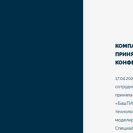
КОМП
ПРИНЯ
КОНФ
«БАШ
17.04.20
сотрудн
приняла
«БашТИ
техноло
моделир
Специал