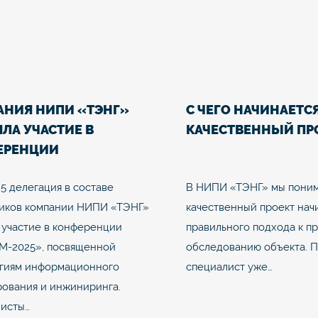
АНИЯ НИПИ «ТЭНГ»
С ЧЕГО НАЧИНАЕТС
ЛА УЧАСТИЕ В
КАЧЕСТВЕННЫЙ ПР
ЕРЕНЦИИ
ТИМ-2025»
25 делегация в составе
В НИПИ «ТЭНГ» мы поним
иков компании НИПИ «ТЭНГ»
качественный проект нач
 участие в конференции
правильного подхода к п
М-2025», посвященной
обследованию объекта. 
гиям информационного
специалист уже…
ования и инжиниринга.
исты…