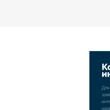
К
и
Для
зая
инт
нам