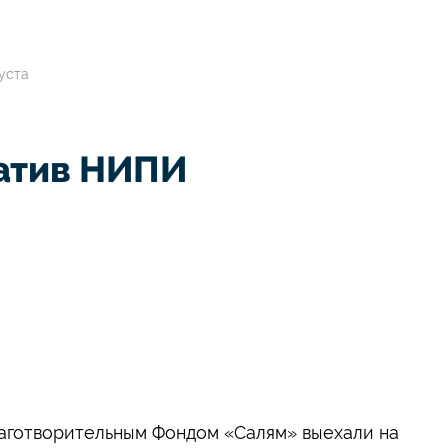
уста
атив НИПИ
лаготворительным Фондом «Салям» выехали на