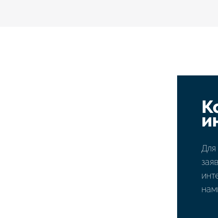
К
и
Для
зая
инт
нам