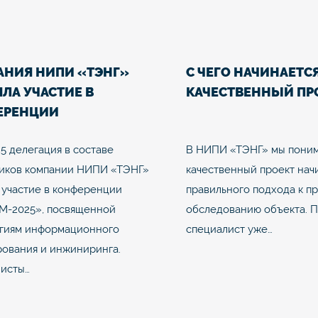
АНИЯ НИПИ «ТЭНГ»
С ЧЕГО НАЧИНАЕТС
ЛА УЧАСТИЕ В
КАЧЕСТВЕННЫЙ ПР
ЕРЕНЦИИ
ТИМ-2025»
25 делегация в составе
В НИПИ «ТЭНГ» мы поним
иков компании НИПИ «ТЭНГ»
качественный проект нач
 участие в конференции
правильного подхода к п
М-2025», посвященной
обследованию объекта. 
гиям информационного
специалист уже…
ования и инжиниринга.
исты…