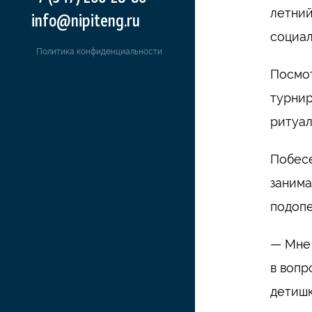
летний
info@nipiteng.ru
социал
Политика конфиденциальности
Посмот
турнир
ритуал
Побесе
занима
подопе
— Мне 
в вопр
детишк