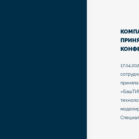
КОМП
ПРИНЯ
КОНФ
«БАШ
17.04.20
сотрудн
приняла
«БашТИ
техноло
моделир
Специал