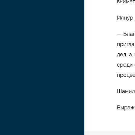
внимат
Илнур 
— Благ
пригла
дел, а
среди 
процве
Шамиль
Выража