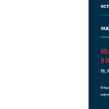
ОСТ
ЗАД
МЫ
В 
РБ, 
© Нау
нефти 