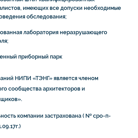
алистов, имеющих все допуски необходимые
роведения обследования;
тованная лаборатория неразрушающего
ля;
енный приборный парк
паний НИПИ «ТЭНГ» является членом
го сообщества архитекторов и
щиков».
ьность компании застрахована ( № сро-п-
.09.17г.)