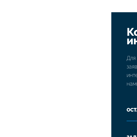
К
и
Для
зая
инт
нам
ОСТ