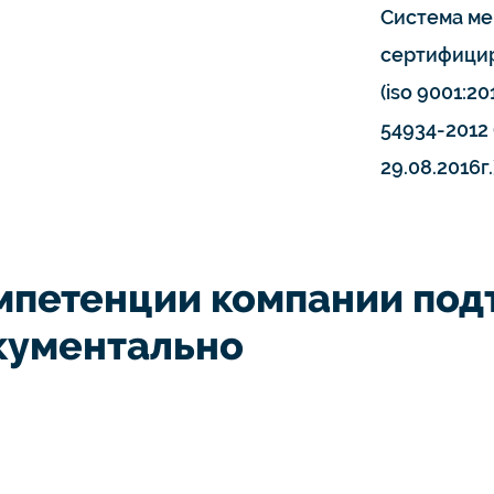
Система ме
сертифицир
(iso 9001:20
54934-2012 
29.08.2016г.
мпетенции компании по
кументально