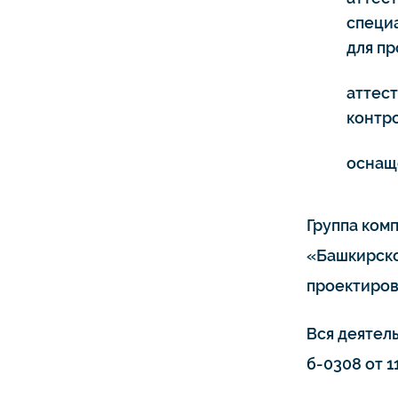
специ
для п
аттес
контро
оснащ
Группа ком
«Башкирско
проектиров
Вся деятел
б-0308 от 11