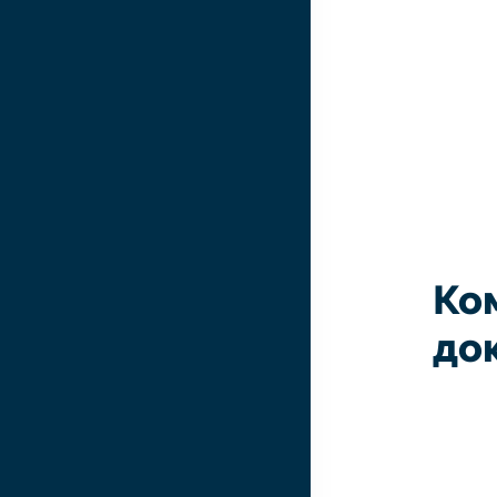
Ко
до