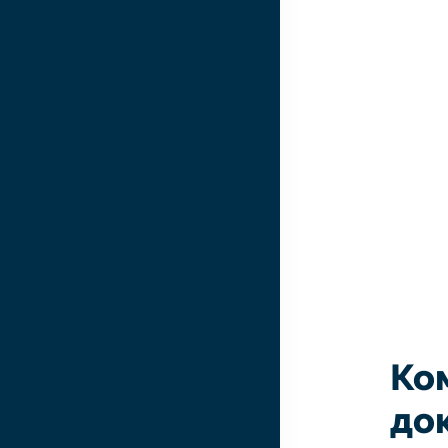
Ко
до