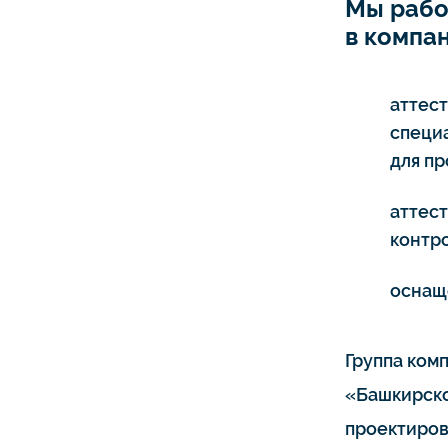
Мы рабо
в компан
аттес
специ
для п
аттес
контро
оснащ
Группа ком
«Башкирско
проектиров