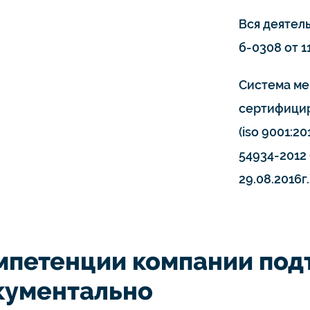
Вся деятел
б-0308 от 11
Система ме
сертифицир
(iso 9001:20
54934-2012 
29.08.2016г.
мпетенции компании по
кументально