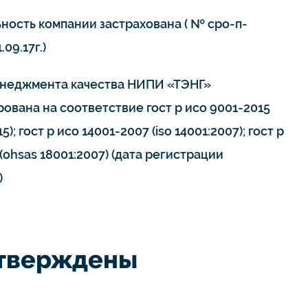
ьность компании застрахована ( № сро-п-
.09.17г.)
неджмента качества НИПИ «ТЭНГ»
ована на соответствие гост р исо 9001-2015
15); гост р исо 14001-2007 (iso 14001:2007); гост р
(ohsas 18001:2007) (дата регистрации
)
дтверждены