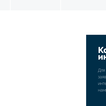
К
и
Для
зая
инт
нам