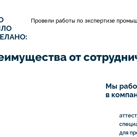
О
Провели работы по экспертизе промыш
ЫЛО
ЕЛАНО:
еимущества от сотруднич
Мы рабо
в компан
аттес
специ
для п