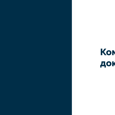
Ко
до