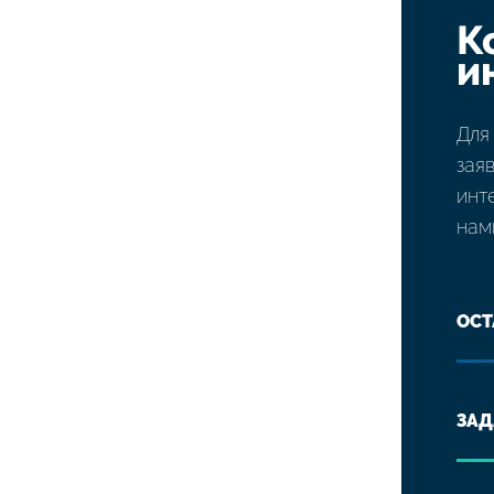
К
и
Для
зая
инт
нам
ОСТ
ЗАД