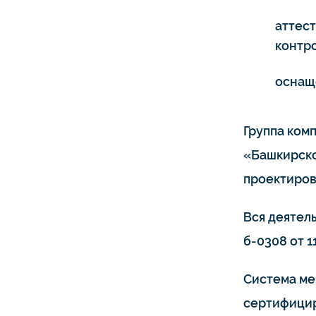
аттес
контро
оснащ
Группа ком
«Башкирско
проектиров
Вся деятел
б-0308 от 11
Система ме
сертифицир