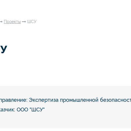
Проекты
ШСУ
У
правление:
Экспертиза промышленной безопаснос
казчик: ООО "ШСУ"