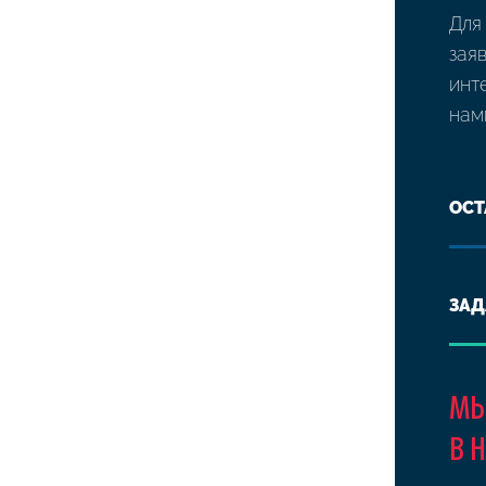
Для
зая
инт
нам
ОСТ
ЗАД
МЫ
В 