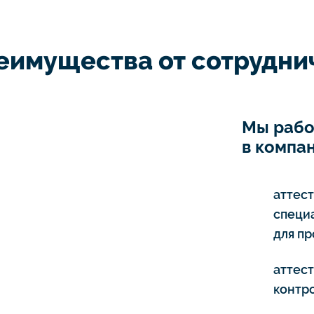
еимущества от сотруднич
Мы рабо
в компан
аттес
специ
для п
аттес
контро