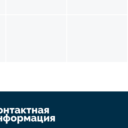
онтактная
нформация