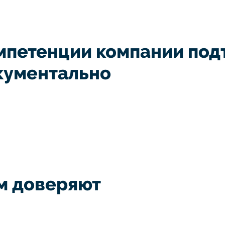
мпетенции компании по
кументально
м доверяют