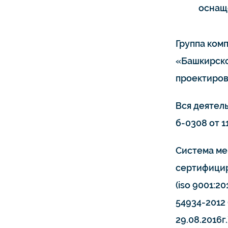
оснащ
Группа ком
«Башкирско
проектиров
Вся деятел
б-0308 от 11
Система ме
сертифицир
(iso 9001:20
54934-2012 
29.08.2016г.