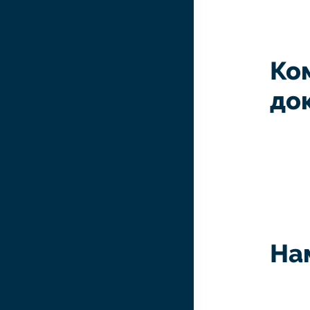
Ко
до
На