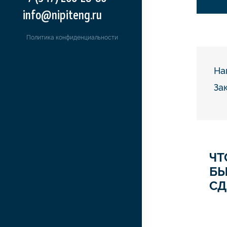
info@nipiteng.ru
Политика конфиденциальности
На
За
ЧТ
Б
СД