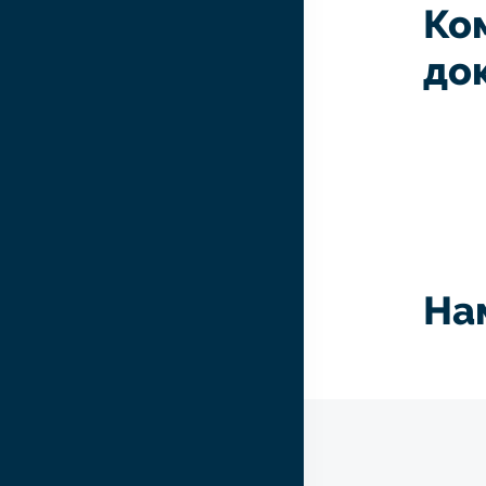
Ко
до
На