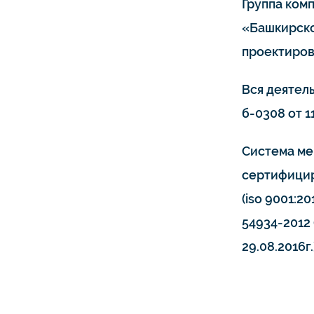
Группа ком
«Башкирско
проектиров
Вся деятел
б-0308 от 11
Система ме
сертифицир
(iso 9001:20
54934-2012 
29.08.2016г.