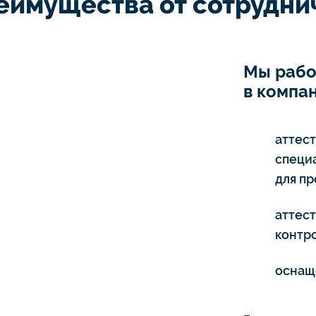
еимущества от сотруднич
Мы рабо
в компан
аттес
специ
для п
аттес
контро
оснащ