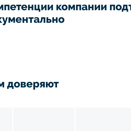
мпетенции компании по
кументально
м доверяют