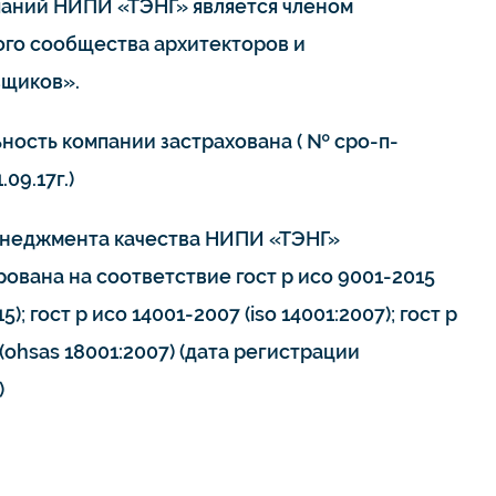
паний НИПИ «ТЭНГ» является членом
го сообщества архитекторов и
щиков».
ьность компании застрахована ( № сро-п-
.09.17г.)
неджмента качества НИПИ «ТЭНГ»
ована на соответствие гост р исо 9001-2015
15); гост р исо 14001-2007 (iso 14001:2007); гост р
(ohsas 18001:2007) (дата регистрации
)