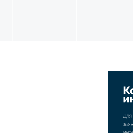
К
и
Для
зая
инт