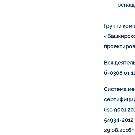
оснащ
Группа ком
«Башкирско
проектиров
Вся деятел
б-0308 от 11
Система ме
сертифицир
(iso 9001:20
54934-2012 
29.08.2016г.