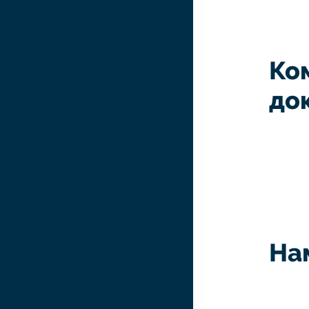
Ко
до
На