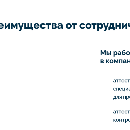
еимущества от сотруднич
Мы рабо
в компан
аттес
специ
для п
аттес
контро