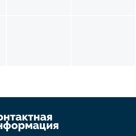
онтактная
нформация