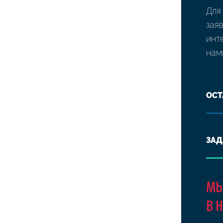
Для
зая
инт
нам
ОСТ
ЗАД
МЫ
В 