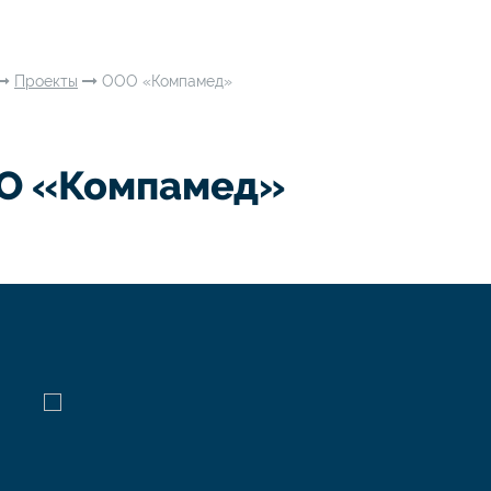
Проекты
ООО «Компамед»
О «Компамед»