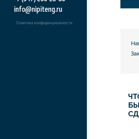
info@nipiteng.ru
Политика конфиденциальности
На
За
ЧТ
Б
СД