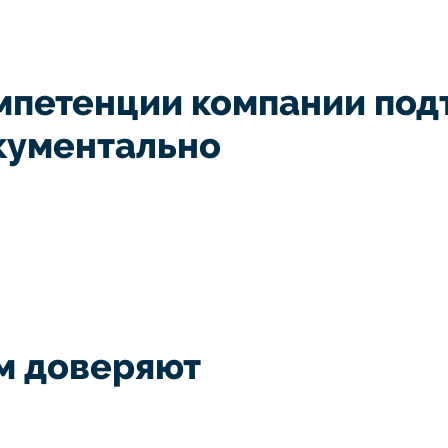
мпетенции компании по
кументально
м доверяют