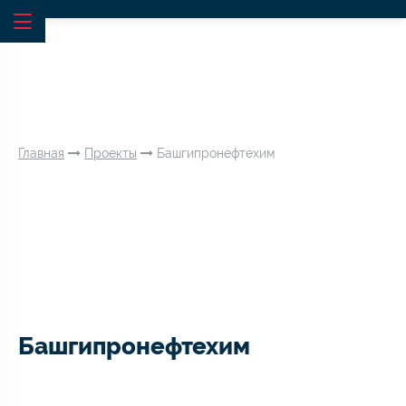
Главная
Проекты
Башгипронефтехим
Башгипронефтехим