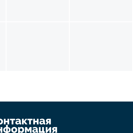
онтактная
нформация