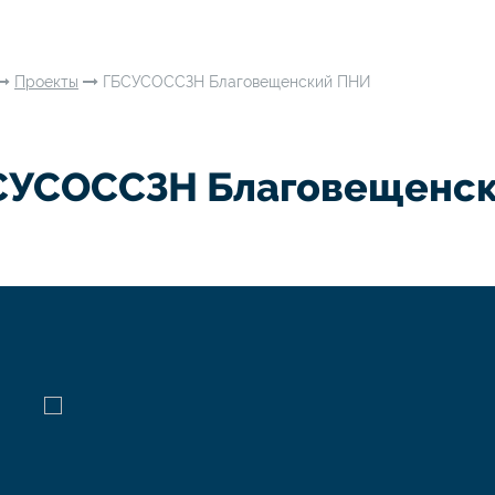
Проекты
ГБСУСОССЗН Благовещенский ПНИ
СУСОССЗН Благовещенс