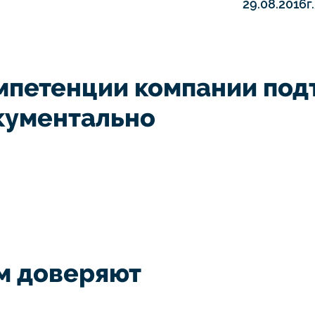
29.08.2016г.
мпетенции компании по
кументально
м доверяют