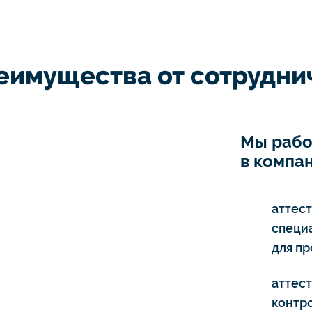
еимущества от сотруднич
Мы рабо
в компан
аттес
специ
для п
аттес
контро