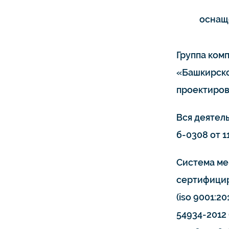
оснащ
Группа ком
«Башкирско
проектиров
Вся деятел
б-0308 от 11
Система ме
сертифицир
(iso 9001:20
54934-2012 