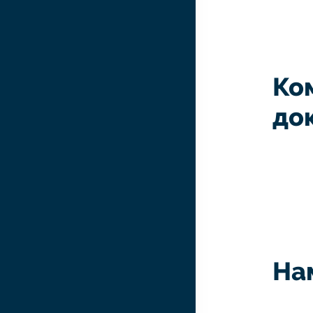
Ко
до
На