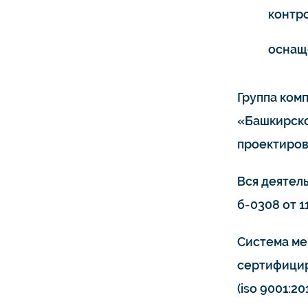
контро
оснащ
Группа ком
«Башкирско
проектиров
Вся деятел
б-0308 от 11
Система ме
сертифицир
(iso 9001:20