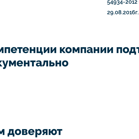
54934-2012 
29.08.2016г.
мпетенции компании по
кументально
м доверяют