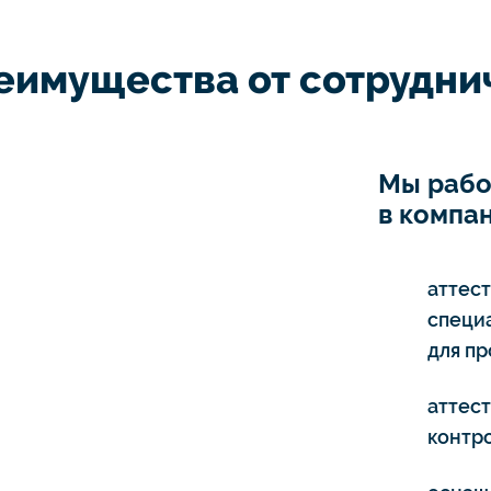
еимущества от сотруднич
Мы рабо
в компан
аттес
специ
для п
аттес
контро