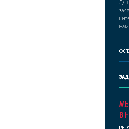
Для
зая
инт
нам
ОСТ
ЗАД
МЫ
В 
РБ, 