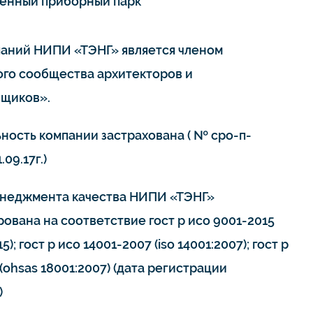
енный приборный парк
паний НИПИ «ТЭНГ» является членом
го сообщества архитекторов и
щиков».
ьность компании застрахована ( № сро-п-
.09.17г.)
неджмента качества НИПИ «ТЭНГ»
ована на соответствие гост р исо 9001-2015
15); гост р исо 14001-2007 (iso 14001:2007); гост р
(ohsas 18001:2007) (дата регистрации
)