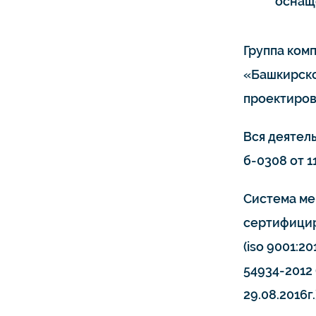
оснащ
Группа ком
«Башкирско
проектиров
Вся деятел
б-0308 от 11
Система ме
сертифицир
(iso 9001:20
54934-2012 
29.08.2016г.