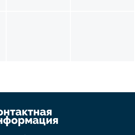
онтактная
нформация