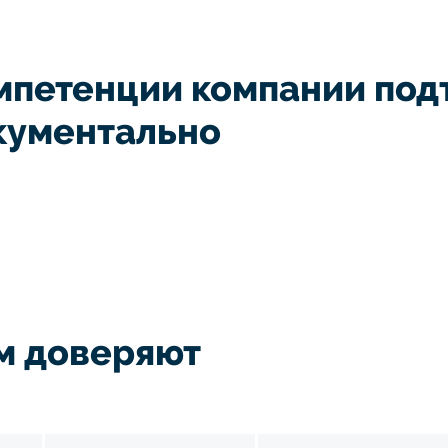
мпетенции компании по
кументально
м доверяют