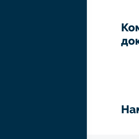
Ко
до
На