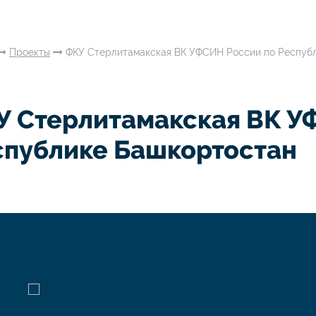
Проекты
ФКУ Стерлитамакская ВК УФСИН России по Респуб
У Стерлитамакская ВК У
спублике Башкортостан