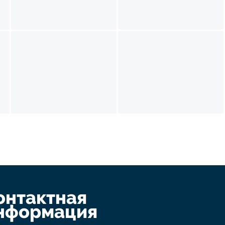
онтактная
нформация