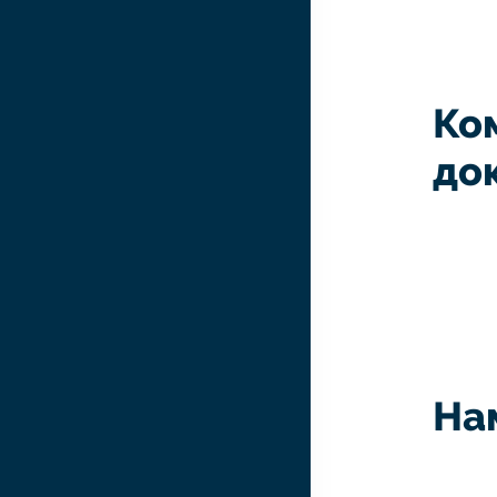
Ко
до
На