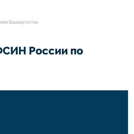
лике Башкортостан
ФСИН России по