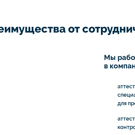
еимущества от сотруднич
Мы рабо
в компан
аттес
специ
для п
аттес
контро