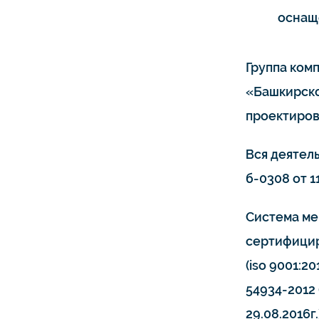
оснащ
Группа ком
«Башкирско
проектиров
Вся деятел
б-0308 от 11
Система ме
сертифицир
(iso 9001:20
54934-2012 
29.08.2016г.