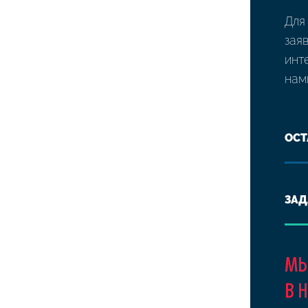
Для
зая
инт
нам
ОСТ
ЗАД
МЫ
В 