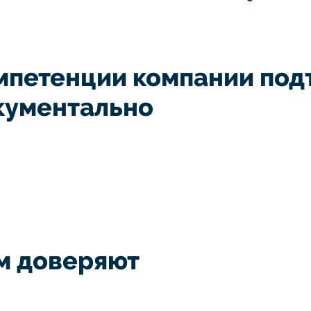
мпетенции компании по
кументально
м доверяют