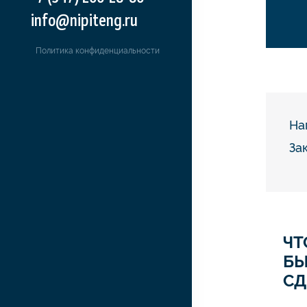
info@nipiteng.ru
Политика конфиденциальности
На
За
ЧТ
Б
СД