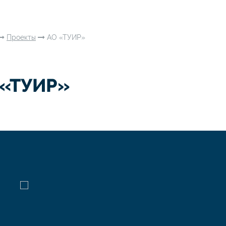
Проекты
АО «ТУИР»
 «ТУИР»