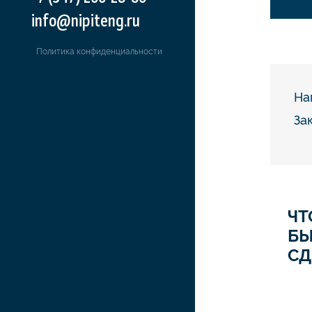
info@nipiteng.ru
Политика конфиденциальности
На
За
ЧТ
Б
СД