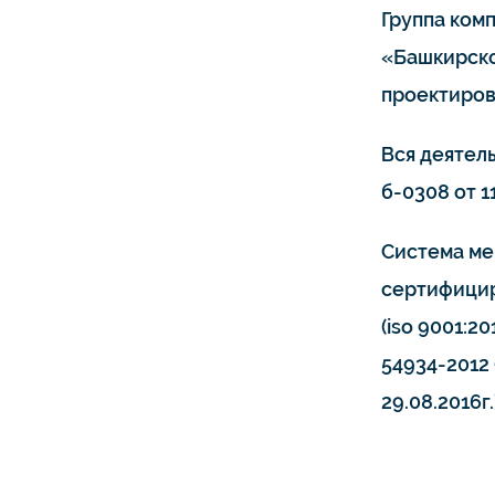
Группа ком
«Башкирско
проектиров
Вся деятел
б-0308 от 11
Система ме
сертифицир
(iso 9001:20
54934-2012 
29.08.2016г.