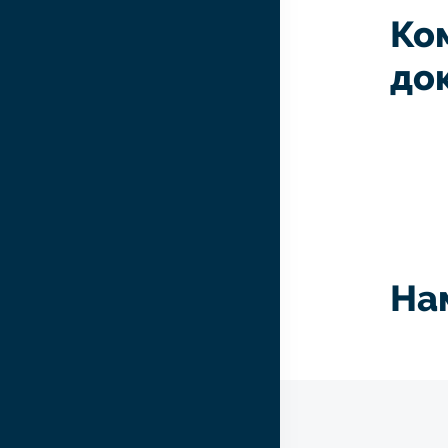
Ко
до
На