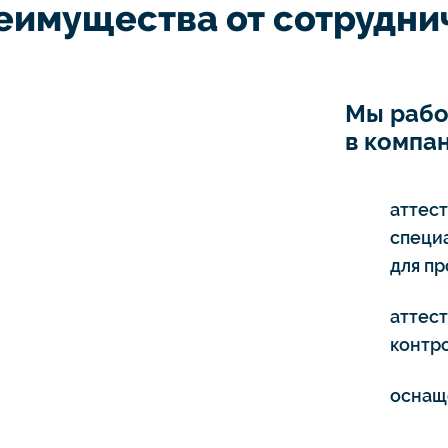
еимущества от сотруднич
Мы рабо
в компан
аттес
специ
для п
аттес
контро
оснащ