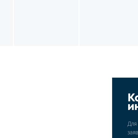
К
и
Для
зая