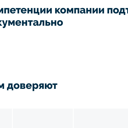
мпетенции компании по
кументально
м доверяют