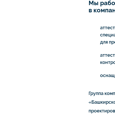
Мы рабо
в компан
аттес
специ
для п
аттес
контро
оснащ
Группа ком
«Башкирско
проектиров