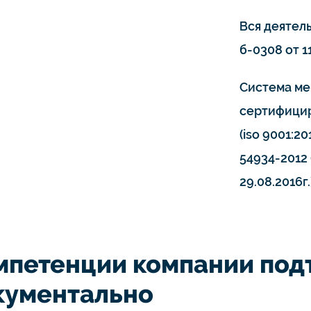
Вся деятел
б-0308 от 11
Система ме
сертифицир
(iso 9001:20
54934-2012 
29.08.2016г.
мпетенции компании по
кументально