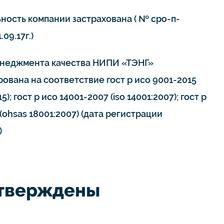
ьность компании застрахована ( № сро-п-
.09.17г.)
неджмента качества НИПИ «ТЭНГ»
ована на соответствие гост р исо 9001-2015
15); гост р исо 14001-2007 (iso 14001:2007); гост р
(ohsas 18001:2007) (дата регистрации
)
дтверждены