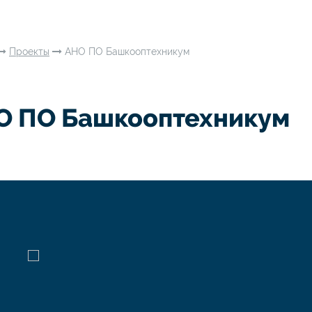
Проекты
АНО ПО Башкооптехникум
О ПО Башкооптехникум