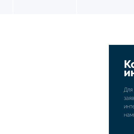
К
и
Для
зая
инт
нам