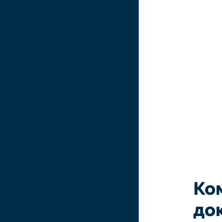
Ко
до