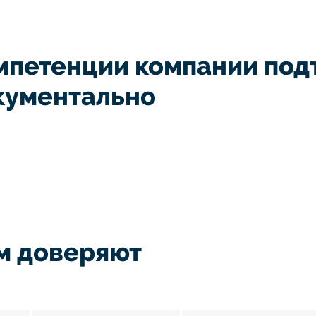
мпетенции компании по
кументально
м доверяют