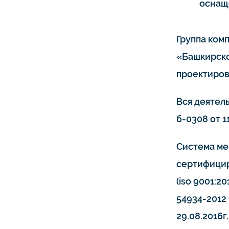
оснащ
Группа ком
«Башкирско
проектиров
Вся деятел
б-0308 от 11
Система ме
сертифицир
(iso 9001:20
54934-2012 
29.08.2016г.