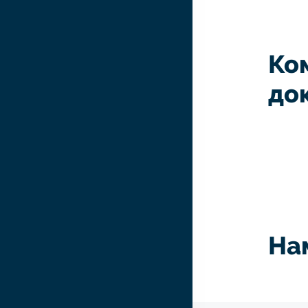
Ко
до
На