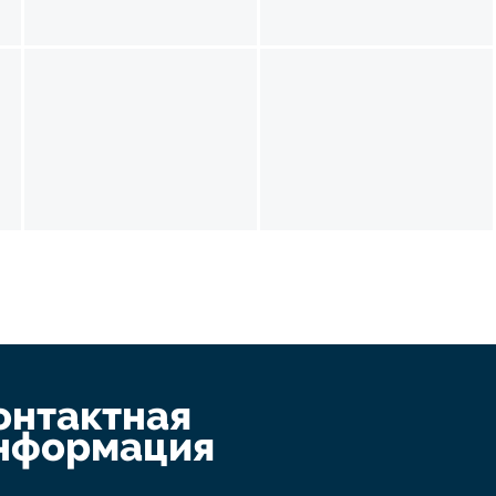
онтактная
нформация