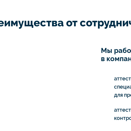
еимущества от сотруднич
Мы рабо
в компан
аттес
специ
для п
аттес
контро