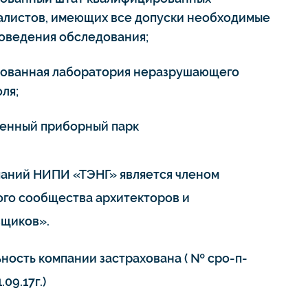
алистов, имеющих все допуски необходимые
роведения обследования;
тованная лаборатория неразрушающего
ля;
енный приборный парк
паний НИПИ «ТЭНГ» является членом
го сообщества архитекторов и
щиков».
ьность компании застрахована ( № сро-п-
.09.17г.)