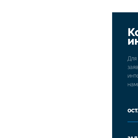
К
и
Для
зая
инт
нам
ОСТ