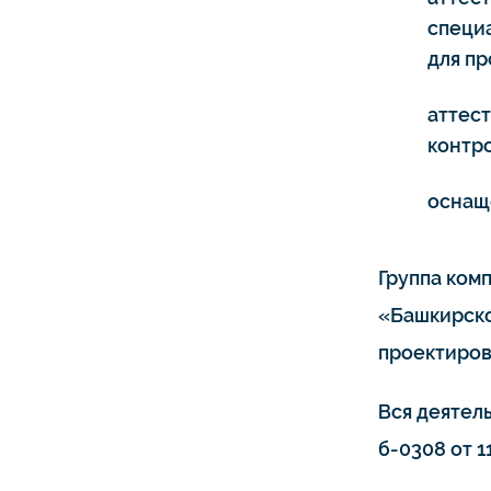
специ
для п
аттес
контро
оснащ
Группа ком
«Башкирско
проектиров
Вся деятел
б-0308 от 11