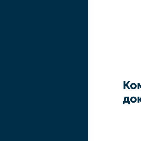
Ко
до