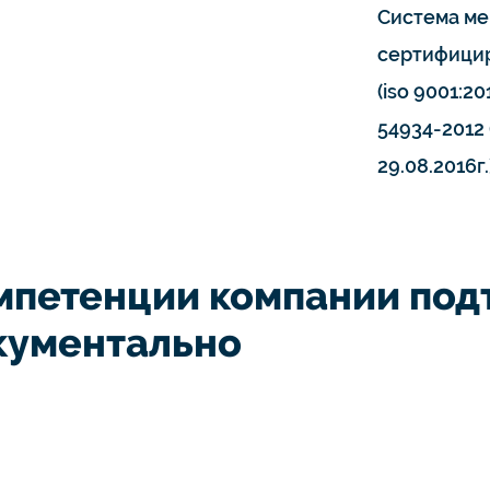
Система ме
сертифицир
(iso 9001:20
54934-2012 
29.08.2016г.
мпетенции компании по
кументально