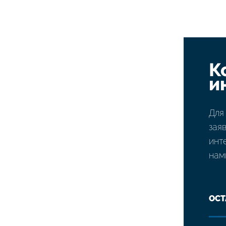
К
и
Для
зая
инт
нам
ОСТ