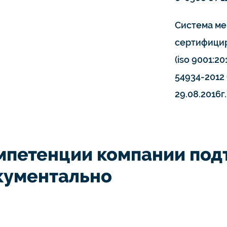
Система ме
сертифицир
(iso 9001:20
54934-2012 
29.08.2016г.
мпетенции компании по
кументально