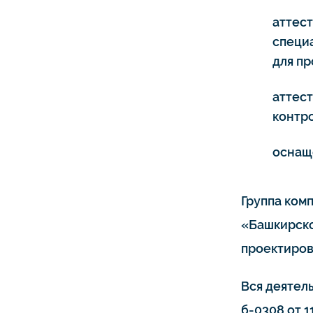
аттес
специ
для п
аттес
контро
оснащ
Группа ком
«Башкирско
проектиров
Вся деятел
б-0308 от 11