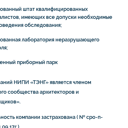
тованный штат квалифицированных
алистов, имеющих все допуски необходимые
роведения обследования;
тованная лаборатория неразрушающего
ля;
енный приборный парк
паний НИПИ «ТЭНГ» является членом
го сообщества архитекторов и
щиков».
ьность компании застрахована ( № сро-п-
.09.17г.)