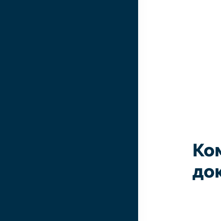
Ко
до