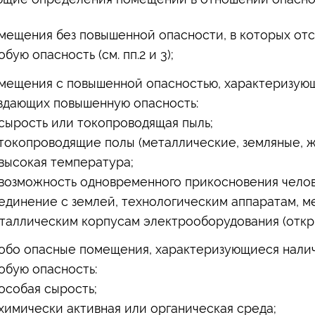
мещения без повышенной опасности, в которых от
обую опасность (см. пп.2 и 3);
мещения с повышенной опасностью, характеризующ
здающих повышенную опасность:
сырость или токопроводящая пыль;
токопроводящие полы (металлические, земляные, же
высокая температура;
возможность одновременного прикосновения челов
единение с землей, технологическим аппаратам, мех
таллическим корпусам электрооборудования (откры
обо опасные помещения, характеризующиеся налич
обую опасность:
особая сырость;
химически активная или органическая среда;