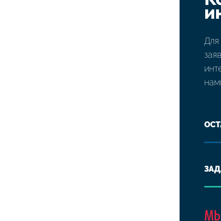
и
Для
зая
инт
нам
ОСТ
ЗАД
МЫ