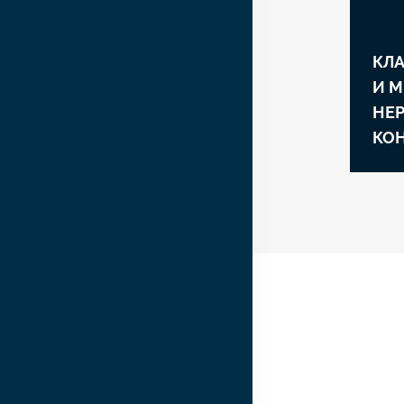
КЛ
И 
НЕ
КО