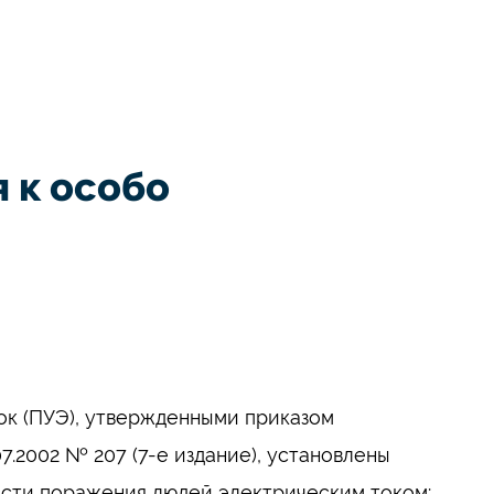
 к особо
ок (ПУЭ), утвержденными приказом
.2002 № 207 (7-е издание), установлены
сти поражения людей электрическим током: