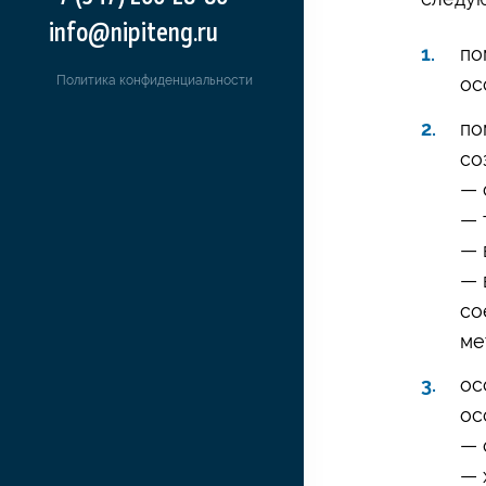
info@nipiteng.ru
по
Политика конфиденциальности
ос
по
со
— 
— 
— 
— 
со
ме
ос
ос
— 
— 