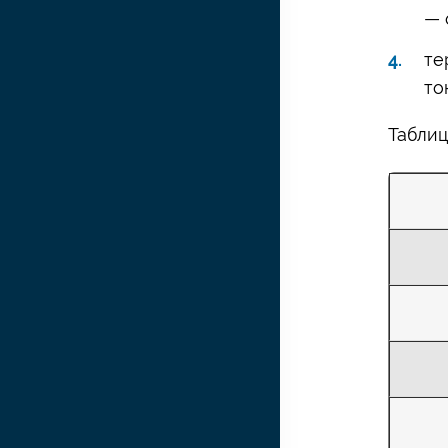
— 
те
то
Таблиц