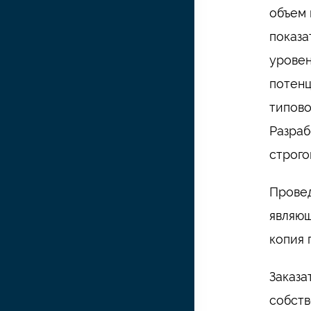
объем 
показа
уровен
потенц
типово
Разраб
строго
Провед
являющ
копия 
Заказа
собств