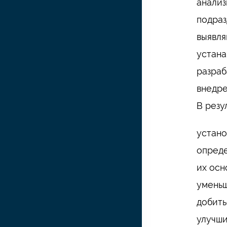
анализ
подраз
выявля
устана
разраб
внедр
В резу
устано
опреде
их осн
уменьш
добить
улучши