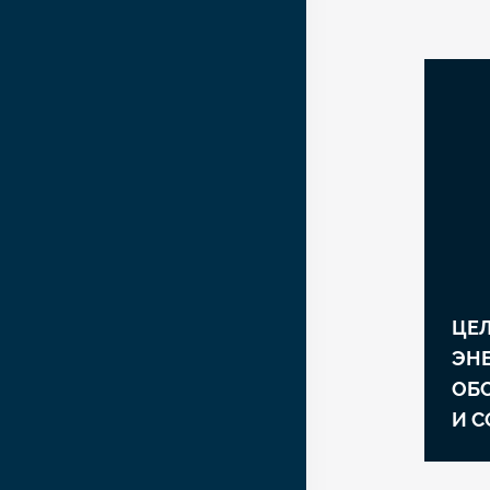
ЦЕ
ЭНЕ
ОБ
И 