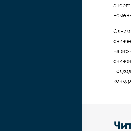
энерго
номенк
Одним 
снижен
на его
снижен
подход
конкур
Чи