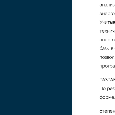
анализ
энерго
Учитыв
технич
энерго
базы в
позвол
програ
РАЗРА
По рез
форме.
степен