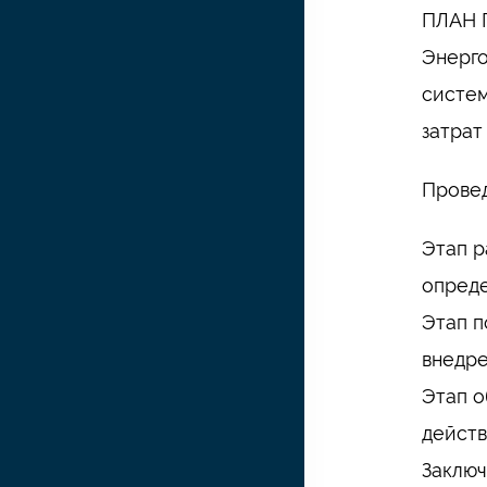
ПЛАН 
Энерго
систем
затрат
Провед
Этап р
опреде
Этап п
внедре
Этап о
действ
Заключ