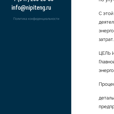
info@nipiteng.ru
С этой
Политика конфиденциальности
деятел
энерго
затрат.
ЦЕЛЬ 
Главно
энерго
Процес
деталь
предпр